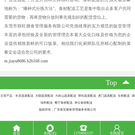
地称为：“播种式分拣方法”。食材配送工艺是集中取出众多客户共同
需要的货物，再将货物分放到事先规划好的配货货位上。
东莞市联旺膳食管理服务有限公司凭借雄厚的实力规范的饭堂管理
丰富的承包经验及全新的管理理念本着大众化口味及价格为您的企
业提供精致新鲜的可口饭菜。相信我们化厨师队伍所精心配制的菜
肴定会适合您公司的要求。
m.jiayu8686.b2b168.com
Top
主营产品：长安蔬菜配送 大朗蔬菜配送 大岭山蔬菜配送 厚街蔬菜配送 虎门蔬菜配送 生鲜配送 调
味料配送 餐厅食材配送 单位食材配送
版权所有：广东食安膳食管理服务有限公司
首页
在线QQ
13794983337
在线留言