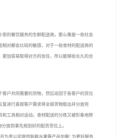
小型的餐饮服务的生鲜配送商。那么像是一些社会
能相对都会比较的敏感，对于一些食材的配送商的
，更加容易取得对方的信任，所以能够给长久的合
个客户共同需要的货物，然后巡回于各客户的货位
反复进行直按客户需求将全部货物取出并分放完
员和工具相对运动。食材配送的分拣又被形象地称
物分放到事先规划好的配货货位上。
个月为贵公司提供新鲜水果等产品加餐! 为更好服务