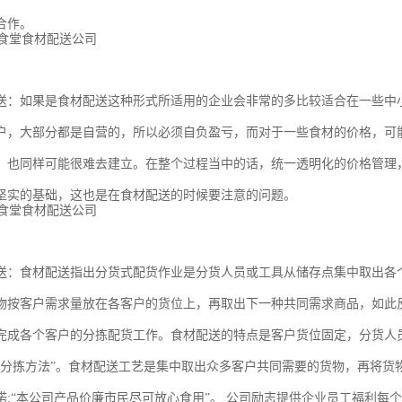
合作。
送：如果是食材配送这种形式所适用的企业会非常的多比较适合在一些中
户，大部分都是自营的，所以必须自负盈亏，而对于一些食材的价格，可
，也同样可能很难去建立。在整个过程当中的话，统一透明化的价格管理
坚实的基础，这也是在食材配送的时候要注意的问题。
送：食材配送指出分货式配货作业是分货人员或工具从储存点集中取出各
物按客户需求量放在各客户的货位上，再取出下一种共同需求商品，如此
完成各个客户的分拣配货工作。食材配送的特点是客户货位固定，分货人
式分拣方法”。食材配送工艺是集中取出众多客户共同需要的货物，再将货
诺:“本公司产品价廉市民尽可放心食用”。 公司励志提供企业员工福利每