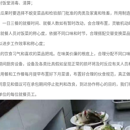
对饭堂消毒、清算；
菜瓜果时要选择不蜕变菜品和检验部门批准的肉类及家禽和牲畜，所用制
。一日三餐的就餐时间、就餐人数如有暂时改动，会合理布置，灵敏机动
解就餐人员对饭菜的称心度，依据不同口味和时节，合理搭配交替变换菜
以进步工作效率和称心度；
工的饮食习气和喜欢的菜品把戏。在味美价廉的根底上，合理分配不同口
期间厨房设备，设备及各类灶具假如呈现正常的损坏将及时反应有关人员
员用餐和工作餐每月提早布置好下月菜谱，布置好合理的伙食规范，真正
同意见和倡议可在承包期间停止批判和改良，到达协作称心的目的，我们
单位的每位就餐员工。