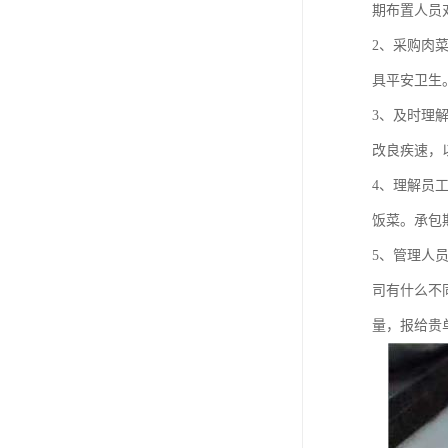
期布置人员
2、采购肉
具平安卫生
3、及时理
改良疾速，
4、理解员
饭菜。承包
5、管理人
司有什么不
量，报给贵