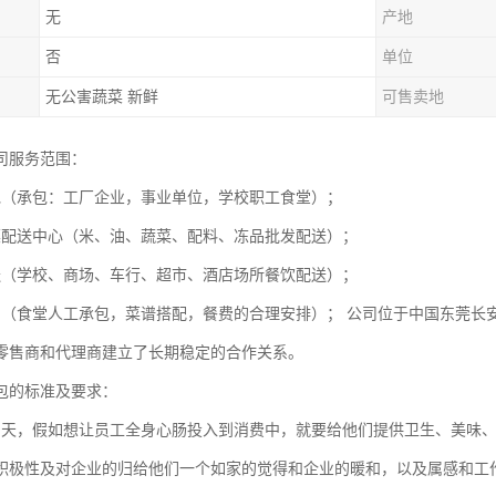
无
产地
否
单位
无公害蔬菜 新鲜
可售卖地
司服务范围：
包（承包：工厂企业，事业单位，学校职工食堂）；
菜配送中心（米、油、蔬菜、配料、冻品批发配送）；
送（学校、商场、车行、超市、酒店场所餐饮配送）；
划（食堂人工承包，菜谱搭配，餐费的合理安排）； 公司位于中国东莞长
零售商和代理商建立了长期稳定的合作关系。
包的标准及要求：
为天，假如想让员工全身心肠投入到消费中，就要给他们提供卫生、美味
积极性及对企业的归给他们一个如家的觉得和企业的暖和，以及属感和工