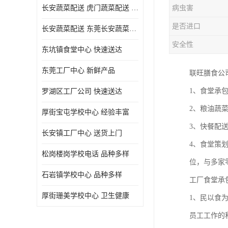
长安蔬菜配送 虎门蔬菜配送 厚街蔬菜配送 大朗蔬菜配送
病虫害
是否进口
长安蔬菜配送 东莞长安蔬菜配送哪家好
安全性
东坑镇食堂中心 快速送达
东莞工厂中心 新鲜产品
联旺膳食公
1、食堂承
罗湖区工厂公司 快速送达
2、粮油蔬
厚街宝屯学校中心 经验丰富
3、快餐配
长安镇工厂中心 送货上门
4、食堂策
松岗楼岗学校电话 品种多样
位，与多家
石岩镇学校中心 品种多样
工厂食堂承
厚街珊美学校中心 卫生健康
1、民以食
员工工作的