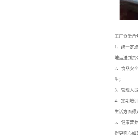
工厂食堂承
1、统一定
地运送到贵
2、食品安
生；
3、管理人
4、定期培
生活方面得
5、健康营
得更称心如