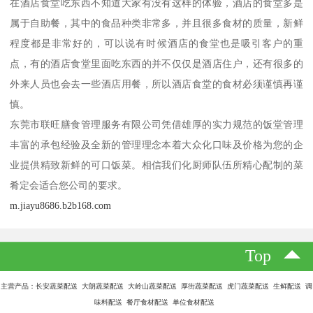
在酒店食堂吃东西不知道大家有没有这样的体验，酒店的食堂多是
属于自助餐，其中的食品种类非常多，并且很多食材的质量，新鲜
程度都是非常好的，可以说有时候酒店的食堂也是吸引客户的重
点，有的酒店食堂里面吃东西的并不仅仅是酒店住户，还有很多的
外来人员也会去一些酒店用餐，所以酒店食堂的食材必须谨慎再谨
慎。
东莞市联旺膳食管理服务有限公司凭借雄厚的实力规范的饭堂管理
丰富的承包经验及全新的管理理念本着大众化口味及价格为您的企
业提供精致新鲜的可口饭菜。相信我们化厨师队伍所精心配制的菜
肴定会适合您公司的要求。
m.jiayu8686.b2b168.com
Top
主营产品：长安蔬菜配送 大朗蔬菜配送 大岭山蔬菜配送 厚街蔬菜配送 虎门蔬菜配送 生鲜配送 调
味料配送 餐厅食材配送 单位食材配送