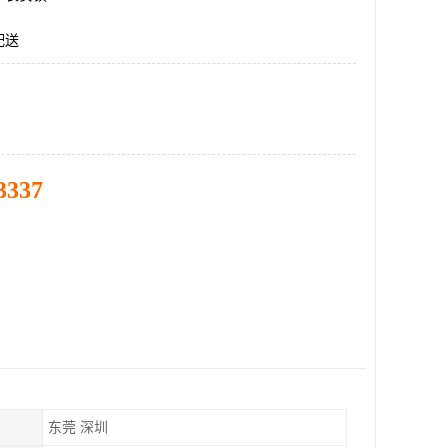
配送
3337
东莞 深圳