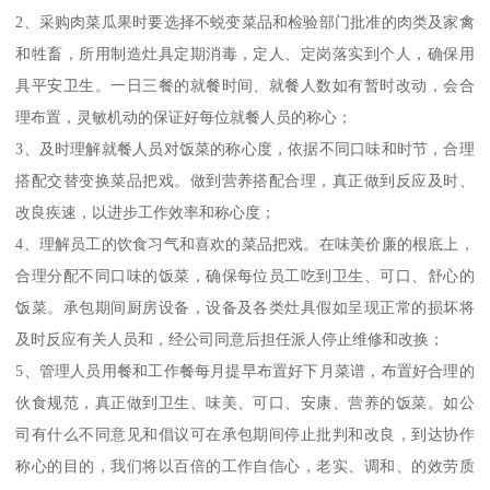
2、采购肉菜瓜果时要选择不蜕变菜品和检验部门批准的肉类及家禽
和牲畜，所用制造灶具定期消毒，定人、定岗落实到个人，确保用
具平安卫生。一日三餐的就餐时间、就餐人数如有暂时改动，会合
理布置，灵敏机动的保证好每位就餐人员的称心；
3、及时理解就餐人员对饭菜的称心度，依据不同口味和时节，合理
搭配交替变换菜品把戏。做到营养搭配合理，真正做到反应及时、
改良疾速，以进步工作效率和称心度；
4、理解员工的饮食习气和喜欢的菜品把戏。在味美价廉的根底上，
合理分配不同口味的饭菜，确保每位员工吃到卫生、可口、舒心的
饭菜。承包期间厨房设备，设备及各类灶具假如呈现正常的损坏将
及时反应有关人员和，经公司同意后担任派人停止维修和改换；
5、管理人员用餐和工作餐每月提早布置好下月菜谱，布置好合理的
伙食规范，真正做到卫生、味美、可口、安康、营养的饭菜。如公
司有什么不同意见和倡议可在承包期间停止批判和改良，到达协作
称心的目的，我们将以百倍的工作自信心，老实、调和、的效劳质