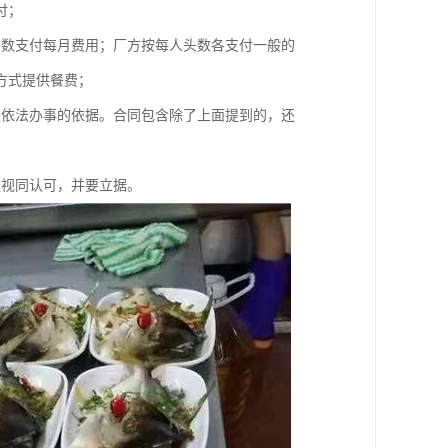
付；
头数支付每月费用；厂方按每人头数各支付一般的
方式提供餐费；
是依法办事的依据。合同包含除了上面提到的，还
议视同认可，并要立据。