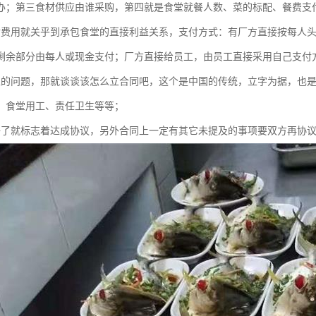
办；第三食材供应由谁采购，第四就是食堂就餐人数、菜的标配、餐费支
付费用就关乎到承包食堂的直接利益关系，支付方式：有厂方直接按每人
剩余部分由每人或现金支付；厂方直接给员工，由员工直接采用自己支付
上的问题，那就谈谈该怎么立合同吧，这个是中国的传统，立字为据，也
、食堂用工、责任卫生等等；
好了就标志着达成协议，另外合同上一定有其它未提及的事项要双方再协