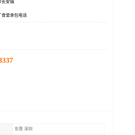
市长安镇
厂食堂承包电话
3337
东莞 深圳